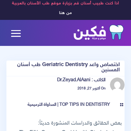
اذا كنت طبيب أسنان قم بزيارة موقع طب الأسنان بالعربية
من هنا
اختصاص واعد Geriatric Dentistry طب أسنان
المسنين
الكاتب :
Dr.Zeyad.AlAani
On أكتوبر 27, 2018
TOP TIPS IN DENTISTRY
|
المداواة الترميمية

بعض الحقائق والدراسات المنشورة حديثاً: