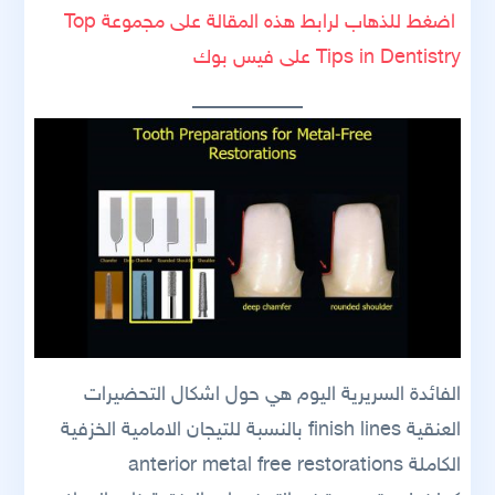
اضغط للذهاب لرابط هذه المقالة على مجموعة Top
Tips in Dentistry على فيس بوك
الفائدة السريرية اليوم هي حول اشكال التحضيرات
العنقية finish lines بالنسبة للتيجان الامامية الخزفية
الكاملة anterior metal free restorations