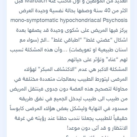
العديد من المؤلفين و اول ماكتب عنه Marbach قبل
اكثر من 40 سنة وصفها بحالة نفسية وحيدة العرض
mono-symptomatic hypochondriacal Psychosis
يركز فيها المريض على شكوى وحيدة قد يصفها بعدة
اشكال “عضتي غلط” “اطباقي غلط” ..الخ (سواء مع
اسنان طبيعية او تعويضات) …وأن هذه المشكلة تسبب
لهم “عناء” وتؤثر على حياتهم
المشكلة الاكبر هي عدم “الاكتشاف المبكر” لهؤلاء
المرضى ليتورط الطبيب بمعالجات متعددة مختلفة في
محاولة لتصحيح هذه العضة دون جدوى فينتقل المريض
من طبيب الى طبيب ليدخل الجميع في نفق طريقه
مسدود في النهاية وليشكل بعض هؤلاء المرضى كابوساً
حقيقياً للطبيب يجعلنا نندب حظنا عند رؤيته في غرفة
الانتظار و قد أتى دون موعد!