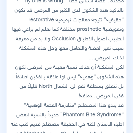
محددة :”عضة اسناني خطأ” “my bite is wrong” ؟
بالتاكيد هذه الشكوى لدى الكثير من المرضى قد تكون
“حقيقية” نتيجة معالجات ترميمية restorative
وتعويضية prosthetic مختلفة كما نعلم لم يراعي فيها
الطبيب اصول الاطباق Occlusion ولا بد من معرفة
سبب تغير العضة والتعامل معها وحل هذه المشكلة
لذلك المريض….
لكن المشكلة أن هناك نسبة معينة من المرضى تكون
هذه الشكوى “وهمية” ليس لها علاقة بالفكين اطلاقاً
بل تتعلق بمنطقة تقع الى الشمال North قليلاً من
فكي المريض ..دماغه!
قد يبدو هذا المصطلح “متلازمة العضة الوهمية”
“Phantom Bite Syndrome” جديداً بالنسبة لبعض
اطباء الاسنان لكنه في الحقيقة مصطلح قديم كتب عنه