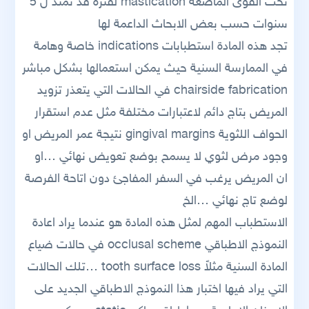
تحت القوى الماضغة mastication لفترة قد تمتد ل 5
سنوات حسب بعض الابحاث الداعمة لها
تجد هذه المادة استطبابات indications خاصة وهامة
في الممارسة السنية حيث يمكن استعمالها بشكل مباشر
chairside fabrication في الحالات التي يتعذر تزويد
المريض بتاج دائم لاعتبارات مختلفة مثل عدم استقرار
الحواف اللثوية gingival margins نتيجة عمر المريض او
وجود مرض لثوي لا يسمح بوضع تعويض نهائي …او
ان المريض يرغب في السفر المفاجئ دون اتاحة الفرصة
لوضع تاج نهائي …الخ
الاستطباب المهم لمثل هذه المادة هو عندما يراد اعادة
النموذج الاطباقي occlusal scheme في حالات ضياع
المادة السنية مثلاً tooth surface loss …تلك الحالات
التي يراد فيها اختبار هذا النموذج الاطباقي الجديد على