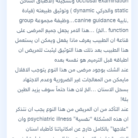
occlusal examination وتسجيله (الاطباق الساكن
static والحركي dynamic ) وتوثيق طبيعته (قيادة
,نابية canine guidance…وظيفة مجموعة group
function ..الخ) …هذا الامر يجعل جميع المرضى على
قناعة ان الطبيب يعرف ماذا يفعل ويمكن ان يستعمل
هذا الطبيب بعد ذلك هذا التوثيق ليثبت للمريض ان
اطباقه قبل الترميم هو نفسه بعده
عند الشك بوجود مرضى من هذا النوع يتوجب الاقلال
مايمكن من المعالجات غير الضرورية وعدم الاجتهاد
بسحل الاسنان …الخ لان هذا حتماً سوف يزيد الطين
بلة!
عند التأكد من ان المريض من هذا النوع يجب ان نتذكر
ان هذه المشكلة “نفسية” psychiatric illness وان
“علاجها” بالكامل خارج عن امكانياتنا كأطباء اسنان