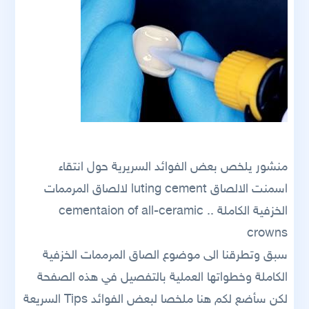
منشور يلخص بعض الفوائد السريرية حول انتقاء
اسمنت الالصاق luting cement لالصاق المرممات
الخزفية الكاملة .. cementaion of all-ceramic
crowns
سبق وتطرقنا الى موضوع الصاق المرممات الخزفية
الكاملة وخطواتها العملية بالتفصيل في هذه الصفحة
لكن سأضع لكم هنا ملخصا لبعض الفوائد Tips السريعة