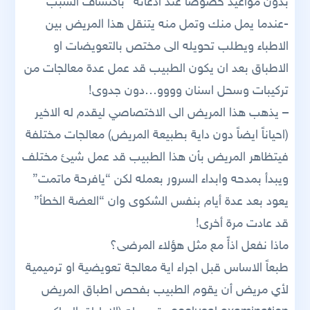
بدون مواعيد خصوصاً عند ادعائه “باكتشاف السبب”
-عندما يمل منك وتمل منه يتنقل هذا المريض بين
الاطباء ويطلب تحويله الى مختص بالتعويضات او
الاطباق بعد ان يكون الطبيب قد عمل عدة معالجات من
تركيبات وسحل اسنان وووو…دون جدوى!
– يذهب هذا المريض الى الاختصاصي ليقدم له الاخير
(احياناً ايضاً دون داية بطبيعة المريض) معالجات مختلفة
فيتظاهر المريض بأن هذا الطبيب قد عمل شيئ مختلف
ويبدأ بمدحه وابداء السرور بعمله لكن “يافرحة ماتمت”
يعود بعد عدة أيام بنفس الشكوى وان “العضة الخطأ”
قد عادت مرة أخرى!
ماذا نفعل اذأً مع مثل هؤلاء المرضى؟
طبعاً الاساس قبل اجراء اية معالجة تعويضية او ترميمية
لأي مريض أن يقوم الطبيب بفحص اطباق المريض