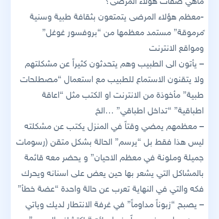
ماهي صفات هؤلاء المرضى؟
-معظم هؤلاء المرضى يتمتعون بثقافة طبية وسنية
ًمرموقة” مستمد معظمها من “بروفسور غوغل”
ومواقع الانترنت
– يأتون الى الطبيب وهم يتحدثون كثيراً عن مشكلتهم
ولا يتقنون الاستماع للطبيب مع استعمال “مصطلحات
طبية” مأخوذة من الانترنت او الكتب مثل “اعاقة
اطباقية” “تداخل اطباقي” …الخ
– معظمهم يمضي وقتاً في المنزل يكتب عن مشكلته
ليس هذا فقط بل “يرسم” الحالة بشكل متقن (رسومات
جميلة وملونة في معظم الاحيان” و يحضر معه قائمة
بالمشاكل التي يشعر بها حين يعض على اسنانه ويحرك
فكه والتي في النهاية تعرب عن حالة واحدة “عضة خطأ”
– يصبح “زبوناً مداوماً” في غرفة الانتطار لديك وياتي