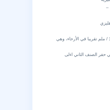
 –
ليزي
– الغطاء المينائي للأسنان المؤقتة أرق وأكثر اننظامأ في ثخانته من الدائمة. – ثخانة طبقة الميناء/ 1 / ملم تقريبا في الأرحاء، وهي
في حفر الصنف الثاني اءلى