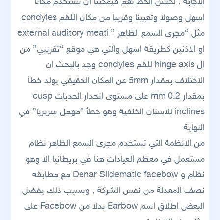
الاجابة : لحسن الحظ نعم فيمكننا ان نستخدم مكانا
اسهل وصولا وتعيينا وقريبا من مكان اللقم condyles
مثل “مجرى السمع الظاهر ” external auditory meati
او الاذنين كطريقة اسهل والتي هي موقع “تقريبي” من
ال hinge axis للقم condyles وجد بالبحث ان
الاختلاف بمقدار 5mm عن المكان الحقيقي يولد خطأ
بمقدار 0.2 mm على مستوى انحدار الحدبات cusp
inclines للاسنان الخلفية وهو خطأ “مهمل سريريا” في
النهاية
من الانظمة التي تستخدم مجرى السمع الظاهر نظام
مستعمل في معظم العيادات هنا في بريطانيا الا وهو
نظام و Denar Slidematic facebow مع مطابقه
نصف المعدلة من نفس الشركة , وبسبب ذلك يفضل
البعض اطلاق اسم Earbow بدلا من Facebow على