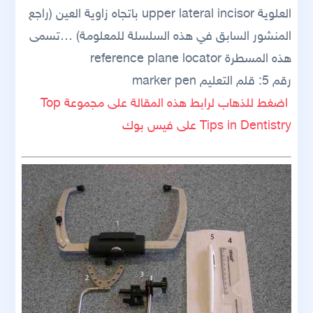
العلوية upper lateral incisor باتجاه زاوية العين (راجع
المنشور السابق في هذه السلسلة للمعلومة) …تسمى
هذه المسطرة reference plane locator
رقم 5: قلم التعليم marker pen
اضغط للذهاب لرابط هذه المقالة على مجموعة Top
Tips in Dentistry على فيس بوك