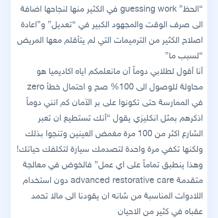
“الحظ” guessing work في الكثير منها لنجاحها اضافة
الى صرف الوقت والمجهود الكبير في “تعديل” و”اعادة
اصلاح الكثير من الترميمات التي لم يتأقلم معها المريض
“لسبب ما”
أنا أقول لطلابي دوماً أن مانعلمكم اياه اكاديميا هو
محاولة للوصول الى 100% صح و احتمال خطأ zero
في الممارسة حتى تكونوا على بر الآمان كم انني دوماً
اذكرهم بمثل انكليزي يقول “أنك تستطيع ان تعبر
الشارع اكثر من 100 مرة مغمض العينين وتنجوا بذلك
ولكنها تكفي مرة واحدة لتصدمك سيارة لتكلفك حياتك!
وهذا ينطبق تماماً على اي عمل” فالخوض في معالجة
متقدمة advanced restorative care دون استخدام
اللادوات المناسبة من شانه ان يقودنا الى مالا تحمد
عقباه في كثير من الاحيان