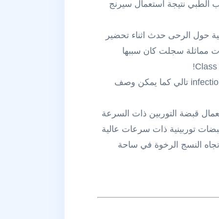
 الادب الطبي نتيجة استعمال سيرنج
ية حول الرحى حدث اثناء تحضير
ات مماثلة سجلت كان سببها
تدبير هذه الحالة عادة بطمئنة المريض و التغطية بالصادات antibiotics وذلك تحسباً لحدوث انتان infection تالي كما يمكن وصف
تعمال قبضة التوربين ذات السرعة
قبضات توربينية ذات سرعات عالية
rear-exhaust a للاعلى بحيث لايتوجه باتجاه النسج الرخوة في ساحة