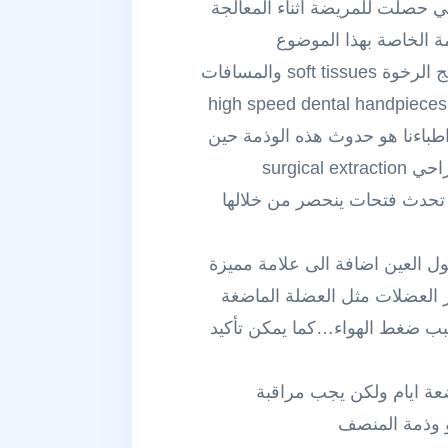
نشور السابق الذي وضعته حول حالة الوذمة الهوائية الجراحية surgical emphysema التي حصلت للمريضة أثناء المعالجة
يحدث هذا الاختلاط complication احياناً اثناء بعض الاجراءات السنية نتيجة لانحصار الهواء بين النسج الرخوة soft tissues والمسافات
تحت الجلد Subcutaneous ويعزى السبب في ذلك لدفع هواء قبضة التوربين ذات السرعة العالية high speed dental handpieces
سنية لدى اطباءنا هو حدوث هذه الوذمة حين
استعمال هذه القبضة في فصل sectioning الجذور اوتاج السن عن الجذور اثناء القلع او القلع الجراحي surgical extraction
ناسب وحدوث تهتك laceration في النسج الرخوة تحدث فتحات ينحصر من خلالها
ول العين اضافة الى علامة مميزة
 جس المنطقة قد يصاحبها ضزز trismus والم وذلك لتأثر العضلات مثل العضلة الماضغة
ضلات العنق مثل sternocleidomastoid في المنطقة بسبب ضغط الهواء…كما يمكن تأكيد
ضعة ايام ولكن يجب مراقبة
وذلك حتى لايحدث الاختلاط التالي الخطر والمتمثل لالتهاب المنصف mediastinitis او وذمة المنصف