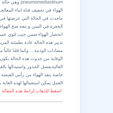
omediastinum
الهواء في تجفيف قناة اثناء المعالجة 
ماحدث في الحالة التي عرضتها في 
الحفرة في السن و تبعه ضخ الهواء
انحصار الهواء ضمن جيب لثوي عميق deep pocket اثناء تحضير حفر محافظة مثل  V or Class III
مضادات الوذمة… وكما قلنا غالباً م
الوقاية من حدوث هذه الحالة يكون 
العاليةبفصل الجذور واستبدالها با
العمل يمكن استعمالها لهذه الغاية ب
اضغط للذهاب لرابط هذه المقالة على مجموعة in Dentistry