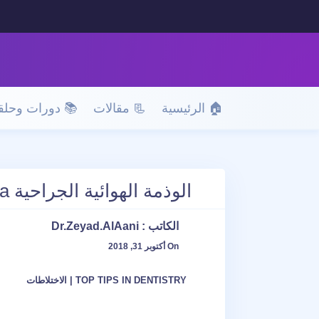
🏠 الرئيسية
📃 مقالات
📚 دورات وحلق
الوذمة الهوائية الجراحية surgical emphysema
الكاتب :
Dr.Zeyad.AlAani
On أكتوبر 31, 2018
TOP TIPS IN DENTISTRY
|
الاختلاطات