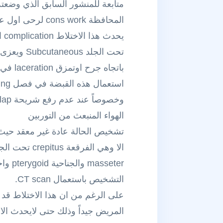
المحافظة cons work لرحى اول علوية وكما وعدت ساوافيكم ببعض المعلومات المختصرة و الهامة الخاصة بهذا الموضوع
باتجا
الهواء المنبعث من التوربين
تشخيص الحالة عادة غير معقد حيث ي
التشخيص باستعمال CT scan.
على الرغم من ان هذا الاختلاط قد 