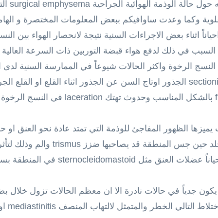
متابعة للم
ه جرح اوتمزق laceration في النسج الرخوة واكثر الحالات شيوعاً في الممارسة ال
وخصوصاً عند عدم رفع شريحة flap بالشكل الم
ميزها الظهور المفاجئ للوذمة التي تمتد عادة نحو العنق او ح
الا وهي الفرقعة crepitus تحت الجلد حين
masseter والجناحية pterygoid واحياناً ع
يكون جدياً في حالات نادرة الا ان معظم الحالات تزول خلال ب
المريض جيداً 