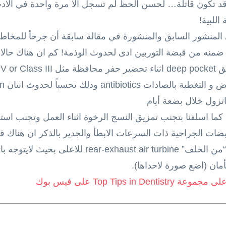
pneum وهي حالة قد تكون قاتلة… لحسن الحظ لم تسجل الا مرة واحدة في
اللبية!
المنشور السابق والمنشورة في مقالة سابقة أن جرحاً للمخاط
 ضمنه من قبضة التوربين ادى لحدوث الوذمة! كم ان هناك حال
Class!
اتزول خلال بضعة أيام
كما اسلفنا بتجنب تمزيق النسج الرخوة اثناء العمل وتجنب اس
لقبضات الجراحية ذات السرعات الابطأ والجدير بالذكر ان هناك 
خاصة ينفذ الهواء من رأس القبضة “من الخلف” ir turbine
أمان (اضع صورة لاحداها).
Top Tips  على فيس بوك