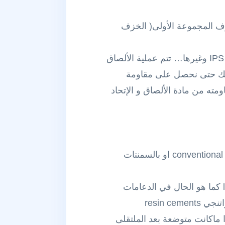
لمنشور السابق ..أول عامل هو نوع المرممة الخزفية ceramic restoration فخزف المجموعة الأولى( الخزف
Low strength , glass based etchable porcelain مثل أنظمة IPS Empress , IPS emax, Fortress وغيرها… تتم عملية الألصاق
اتنجية resin cements وليس بالأسمنتات العادية conventional luting cements وذلك حتى نحصل على مقاومة
اومته من مادة الألصاق و الإتحاد
مثل Procera, Lava, In-Ceram, Zircon) فان الصاقها يتم اما بالسمنتات العادية conventional cements او بالسمنتات
2- اذا كانت الدعامة المحضرة مفتقرة للشكل المقاوم والمثبت lacks adequate resistance form كما هو الحال في الدعامات
ع السمنت ايضاً فاذا ماكانت متوضعة بعد الملتقلى