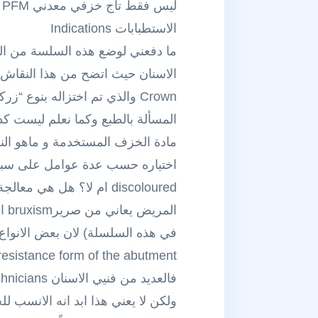
ليس فقط تاج خزفي معدني PFM او زركونZirconia !!
الاستطبابات Indications
Crown والذي تم اختزاله بنوع “زركون” Zirconia !
resistance form of the abutment او العزل isolation ….الخ)
ولكن لا يعني هذا ابد انه الانسب للح