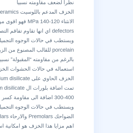
نظرا لضعف مقاومته نسبيا
defectors اي انها تقاوم تفاقم التصدع في مادة الخزف crack propagation (الذي تحدثت عنه في المنشور السابق)
porcelain للقالب المصنوع من الزركون zirconia او انواع الخزف الاخرى مثل leucite-reinforced, lithium disilicate, alumina …
استعماله في حالات الحشوات الخزفية s and onlays
الخزف الحاوي على lithium disilicate (ومنه نظام IPS e.max ايضا من شركة Ivoclar Vivadent)