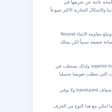
لمحة عامة عن تعريفها في
والاشكال التجارية الاكثر شيوعاً
خزف feldspathic porcelains (ومنه نظام CEREC Blocs من شركة Sirona Dental Systems) وتبلغ مقاومة الانثناء flexural
بق للتذكير بالخصائص الفزيائية) حوالي 65-120 MPa اي انه ذو متانة ضعيفة نسبياً لكن يمتلك
يعتبر هذا الخزف الاكثر جمالية بين انواع الخزف الموجودة وذلك لتمتعه بشفافية عالية superior translucency ولذلك يستطب في
aesthetic veneer او التيجان الامامية anterior crowns في الحالات التي تتطلب تعويضا تجميليا
لا يستطب في الحالات التي تتطلب اخفاء اللون الغامق للدعامة highly discoloured stumps لانه شفاف translucent ولا يوفي
صح ابدا باستخدامه مع مرضى الصرير bruxism ويفضل تجنب التيجان الكاملة full coverage ما امكن مع هذا النوع من الخزف