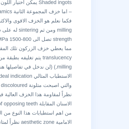
Shaded ingots يمكن اختيار اللون المناسب حسب الحالة (هذه الميزة لا يتمتع بها خزف feldspathic كما ذكرت في الاعلى)
– اما خزف المجموعة الثانية Zirconia-based Ceramics:
فكما نعلم هو الخزف الاقوى والاك
strength تصل الى 800-1500 MPa (قارنها بالقيم في انواع الخزف السابقة)
مما يعطي خزف الزركون تلك المقاوم
milling,) (لن ندخل في تفاصيلها هنا)…وحالياً تم انتاج انواع من الخزف زركوني يتمتع بشفوفية اعلى مقبولة
والتي اصبحت متلونة discoloured وتحتاج الى بنية كتيمة opaque substructure لتغطية masking اللون.
الاسنان المقابلة wear of opposing teeth في حالات الصرير الشديدة والتي تتطلب في معظم الحالات استخدام استطبابات خاصة