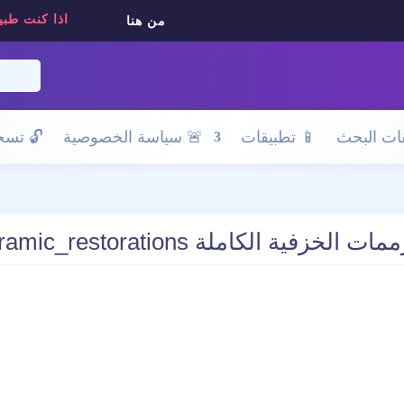
اذا كنت طبي
من هنا
ات البحث
📱 تطبيقات
🚨 سياسة الخصوصية
🔓
تسجي
لة bonding_all_ceramic_restorations