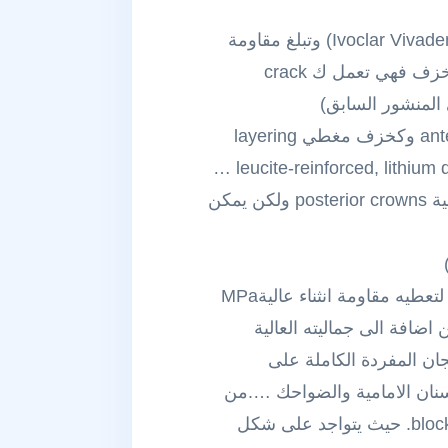
الخزف المدعم باللوسيت leucite-reinforced ceramics ( ومنه نظام IPS Empress من شركة Ivoclar Vivadent) وتبلغ مقاومة
الانثناء 120-140 MPa فهو اقوى من النوع السابق لان وجود بلورات ال leucite تقوي reinforce الخزف فهي تعمل ك crack
ويستطب في حالات الوجوه التجميلية الخزفية aesthetic veneers والتيجان الامامية anterior crowns وكخزف مغطي layering
بالرغم من مقاومته “المقبولة” نسبيا مقارنة بنوع الخزف السابق الا انه لاينصح به في التيجان الخلفية posterior crowns ولكن يمكن
تمت اضافة بلورات ال lithium disilicate بنسبة كبيرة الى هذا الخزف (بما يعادل 65% من حجمه) لتعطيه مقاومة انثناء عاليةMPa
هو اقوى من النوعين السابقين اضافة الى جماليته العالية
جوه التجميلية Veneers والحشوات المصبوبة الخزفية onlays/inlays والتيجان المفردة الكاملة على
ء Molars والجسور بطول ثلاثة وحدات Three-unit bridges على الاسنان الامامية والضواحك ….من
اهم مزايا هذا الخزف هو امكانية استعماله لتغطية الدعامات المتلونة بشدة blocking out dark stumps. حيث يتواجد على شكل