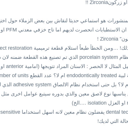
مادة الخزف المستخدمة و ماهو النظام porcelain system الذي تم تصنيع
المريض يعاني من صري
الة التي لديك!