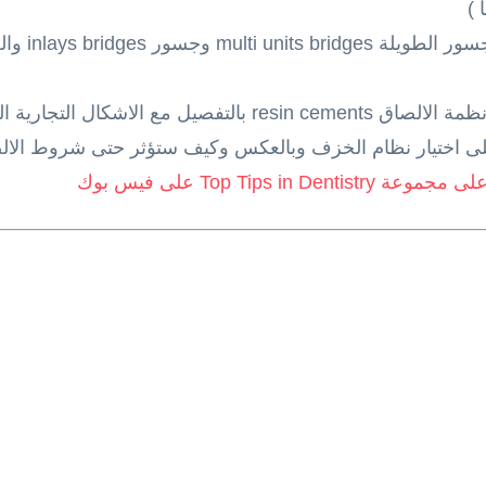
ساتحدث في المنشور اللاحق عن انظمة الالصاق resin cements ب
على اختيار نظام الخزف وبالعكس وكيف ستؤثر حتى شروط الا
Top Tips  على فيس بوك