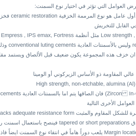
 العوامل التي تؤثر في اختيار نوع السمنت:
1- كما ذكرنا في ا
ي القابل للتخريش
بالأسمنتات الر
لة معها حيث ان خزف هذه المجموعة يكون ضعيف قبل الألصاق ويستمد مق
الي المقاومة ذو الأساس الزيركوني أو الومينا
High strength, non-etchable, alumina (Al)
resin ce
3- موقع الحواف (خط التحضير) Margin location يلعب دوراً هاماً في انتقاء نو