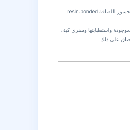
اضافة الى استخدامه في حالات الجسور الطويلة multi units bridges وجسور inlays bridges والجسور اللصاقة resin-bonded
التفصيل مع الاشكال التجارية الموجودة واستطبابتها وسنرى كيف
لصاق على ذلك