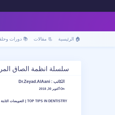
🏠 الرئيسية
📃 مقالات
📚 دورات وحلق
سلسلة انظمة الصاق المرممات الخزفية الكام
الكاتب :
Dr.Zeyad.AlAani
On أكتوبر 30, 2018
TOP TIPS IN DENTISTRY
|
التعويضات الثابتة