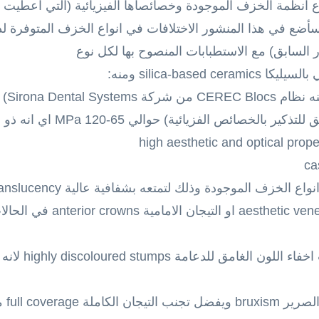
ع انظمة الخزف الموجودة وخصائصاها الفيزيائية (التي اعطيت 
ع في هذا المنشور الاختلافات في انواع الخزف المتوفرة لدينا 
 السابق) مع الاستطبابات المنصوح بها لكل نوع
silica-bas ومنه:
strength فيها (راجع المنشور السا
حالات الوجوه التجميلية s highly
لا ين