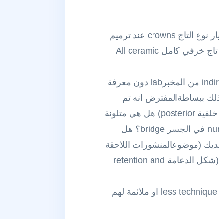
ما دفعني لوضع هذه السلسة من المنشورات هو استماعي حديثا لنقاش بين بعض الزملاء حول اختيار نوع التاج crowns عند ترميم
الاسنان حيث اتضح من هذا النقاش ان الاستطبابات انحصرت لديهم اما تاج خزفي معدني PFM او تاج خزفي كامل All ceramic
المسألة بالطبع وكما نعلم ليست كذلك! …ومن الخطأ طبعاً استلام قطعة ترميمية indirect restoration من المخبرlab دون معرفة
 هذه القطعة ضمنه لان ذلك ببساطةالمفترض انه تم
اختياره حسب عدة عوامل على سبيل المثال لا الحصر : الاسنان المراد تتويجها (امامية anterior او خلفية posterior) هل هي متلونة
discoloured ام لا؟ هل هي معالجة لبية endodontically treated ام لا؟ عدد القطع number of units في الجسر bridge؟ هل
رbruxism ام لا؟ بل حتى استخدام نظام الالصاق adhesive system الذي لديك (موضوعالمنشورات اللاحقة
في هذه السلسلة) لان بعض الانواع يناسبها نوع لاصق معين والذي بدوره سيتبع عوامل اخرى مثل (شكل الدعامة retention and
فالعديد من فنيي الاسنان dental technicians يفضلون نظام معين لانه اسهل استخداما less technique sensitive او ملائمة لهم