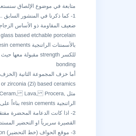
متابعة في موضوع الإلصاق سنستعرض
ضعيف المقاومة ذو الأساس الزجاج
للكسر strength مقبو
bonding
أما خزف المجموعة الثانية (الخزف ع
 or zirconia (Zi) based ceramics
الراتنجية resin cements بناءاً على العوامل الأخرى التالية
القصيرة سريرياً او التحضير المستدق tapered or short preparations فينصح باستعمال اسمنت راتنجي ments