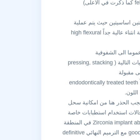
تين اساسيتين حيث يتم عملية
milling ومن ثم sintering له على شكل هيكل coping (هذا الشكل sintered coping يتمتع بمقاومة انثناء عالية جداً high flexural
عموما الى الشفوفية
translucency يتم تغليفه بطبقة من الخزف الجمالي (الملائم للقالب الزركوني ) ضمن احدى العمليات التالية ( pressing, stacking
الاستطباب المثالي ideal indication لاستعمال هذا الخزف هو في حالة ترميم الاسنان المعالجة لبياً endodontically treated teeth
استعماله عند وجود حالات صرير bruxers متوسطة لكن يجب الحذر هنا من امكانية سحل
من اهم استطبابات هذا النوع من الخزف ايضا استعماله في الدعامات الخزفية للزرعات Zirconia implant abutments في المنطقة
الامامية aesthetic zone نظراً لمتانته العالية كما ذكرنا اضافة الى اندماجه اللوني الجيد good blending مع الترميم النهائي definitive