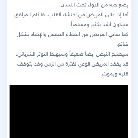
يضع حبة من الدواء تحت اللسان.
أما إذا عانى المريض من احتشاء القلب، فالألم المرافق
سيكون أشد بكثير ومستمراً.
كما يعاني المريض من انقطاع التنفس والإقياء بشكل
شائع.
سيصبح النبض أيضاً ضعيفاً وسيهبط التوتر الشرياني.
قد يفقد المريض الوعي لفترة من الزمن وقد يتوقف
قلبه ويموت.