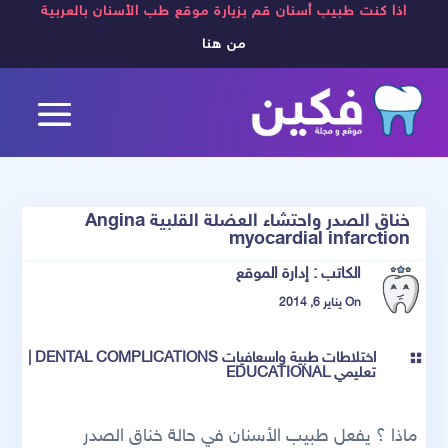
اذا كنت طبيب أسنان قم بزيارة موقع طب الأسنان بالعربية
من هنا
خناق الصدر واحتشاء العضلة القلبية Angina
myocardial infarction
الكاتب :
إدارة الموقع
On يناير 6, 2014
اختلاطات طبية واسعافيات DENTAL COMPLICATIONS
|

تعليمي EDUCATIONAL
ماذا ؟ يفعل طبيب الأسنان في حالة خناق الصدر