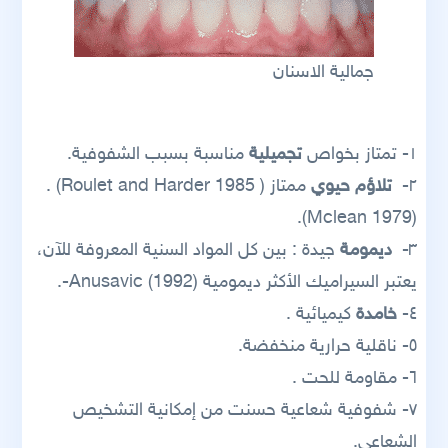
جمالية الاسنان
١- تمتاز بخواص
تجميلية
مناسبة بسبب الشفوفية.
٢-
تلاؤم حيوي
ممتاز ( 1985 Roulet and Harder) .
(Mclean 1979).
٣-
ديمومة
جيدة : بين كل المواد السنية المعروفة للآن،
يعتبر السيراميك الأكثر ديمومية (Anusavic (1992-.
٤-
خامدة
كيميائية .
٥- ناقلية حرارية منخفضة.
٦- مقاومة للحت .
٧- شفوفية شعاعية حسنت من إمكانية التشخيص
الشعاعي.