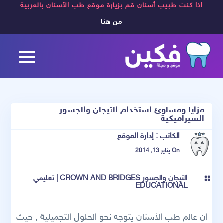
اذا كنت طبيب أسنان قم بزيارة موقع طب الأسنان بالعربية
من هنا
مزايا ومساوئ استخدام التيجان والجسور
السيراميكية
الكاتب :
إدارة الموقع
On يناير 13, 2014
التيجان والجسور CROWN AND BRIDGES
|
تعليمي

EDUCATIONAL
ان عالم طب الأسنان يتوجه نحو الحلول التجميلية , حيث