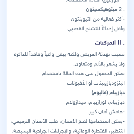
– البورفيريا الحادة المتقطعة.
. 2
ميثوهيكسيتون
-أكثر فعالية من الثيوبنتون
وأقل إحداثاً للتشنج القصبي
. II
المركنات
تسبب تهدئة المريض ولكنه يبقى واعياً وفاقداً للذاكرة
ولا يشعر بالألم ومتعاون.
يمكن الحصول على هذه الحالة باستخدام
البنزوديازيبينات أو الأفيونات
ديازيبام (فاليوم)
ديازيبام، لورازيبام، ميدازولام
-هامش أمان كبير.
-يمكن استخدامها لقلع الأسنان، طب الأسنان الترميمي،
التنظير، الفثطرة الوعائية، والإجراءات الجراحية البسيطة.