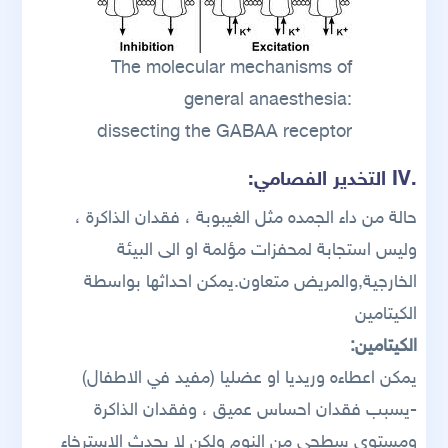
The molecular mechanisms of
general anaesthesia:
dissecting the GABAA receptor
.IV التخدير الفصامي:
حالة من داء الجمده مثل الغيبوبة ، فقدان الذاكرة ،
وليس استجابة لمحفزات مؤلمة او الى البيئة
الخارجية,والمريض متعاون.يمكن احداثها بواسطة
الكيتامين
الكيتامين:
يمكن اعطاءه وريديا او عضليا (مفيد في الاطفال)
-يسبب فقدان احساس عميق ، وفقدان الذاكرة
ومستوى سطحي من النوم ولكن لا يحدث الاسترخاء