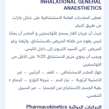
INHALATIONAL GENERAL
ANAESTHETICS
تعطى المخدرات العامة الاستنشاقية على شكل غازات
عن طريق التبخر
حيث أن جريان الغاز يسمح للأوكسجين و المخدر أن يملئا
كيس يقوم من خلاله المريض بالاستنشاق، وأيضا يزفر
المريض ثاني أكسيد الكربون إلى داخل الكيس.
ويجب أن يحوي مزيج الاستنشاق 20% على الأقل من
الأوكسجين.
جهاز المخدر الاستنشاقي ← الفم ← الرئتين ← عبر
الأغشية الرئوية ← تيار الدم ← نتيجة التوزع ← الدماغ +
بقية الجسم (الاستخراج من الجسم) ← عبر السبيل
التنفسي.
الحركيات الدوائية Pharmacokinetics