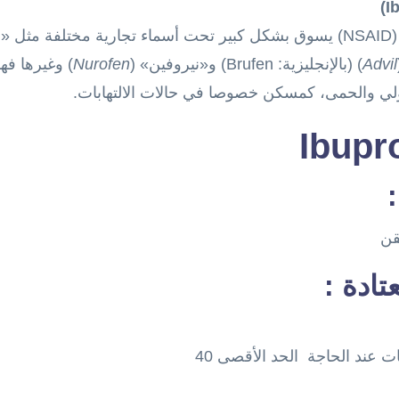
Advil
) (بالإنجليزية: Brufen) و«نيروفين» (
Nurofen
) وغيرها ف
لي والحمى، كمسكن خصوصا في حالات الالتهابات.
:
قن
تادة :