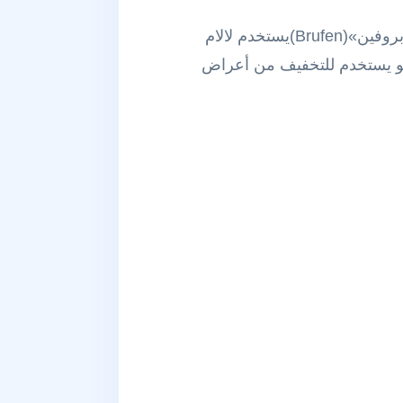
هو دواء لاستيرويدي مضاد للالتهاب (NSAID) يسوق بشكل كبير تحت أسماء تجارية مختلفة مثل «بروفين»(Brufen)يستخدم لالام
هو يستخدم للتخفيف من أعراض