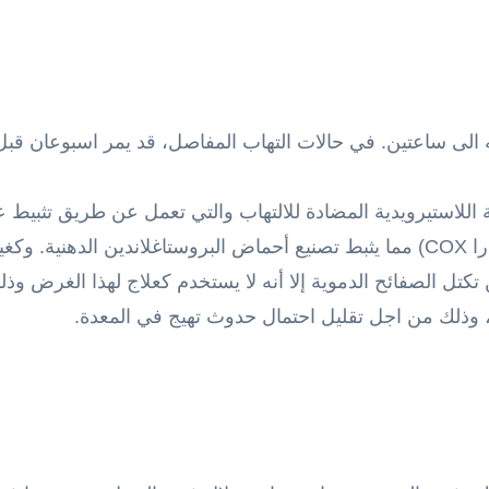
ه الى ساعتين. في حالات التهاب المفاصل، قد يمر اسبوعان قبل 
وية اللاستيرويدية المضادة للالتهاب والتي تعمل عن طريق تثبيط
(cyclooxygenase ويرمز له اختصارا COX) مما يثبط تصنيع أحماض البروستاغلاندين ا
ن تكتل الصفائح الدموية إلا أنه لا يستخدم كعلاج لهذا الغرض وذ
، وذلك من اجل تقليل احتمال حدوث تهيج في المعدة.