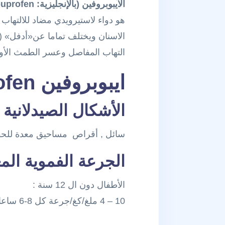
الآيبوبروفين (بالإنجليزية: Ibuprofen)
الاسنان ويختلف تماما عن«أدفل» (
التهاب المفاصل وعسر الطمث الأو
ايبوبروفين Ibuprofen
الأشكال الصيدلانية 
سائل , أقراص مساحيق معدة للح
الجرعة الفموية المع
الأطفال دون ال 12 سنة :
10 – 4 ملغ/كغ/جرعة كل 8-6 ساعات عند الحاجة الحد الأقصى 40