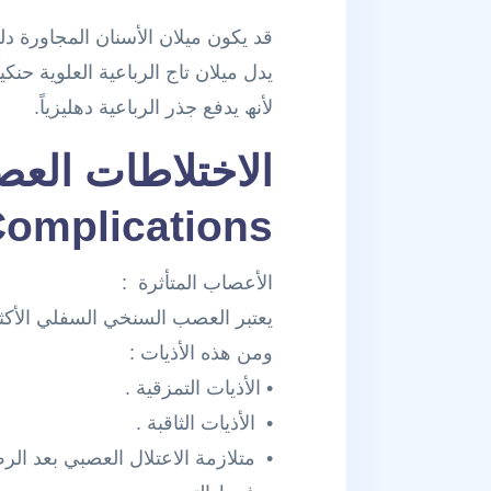
قد یكون میلان الأسنان المجاورة دلی
یدل میلان تاج الرباعیة العلویة حنكی
لأنھ یدفع جذر الرباعیة دھلیزیاً.
الاختلاطات العص
Complications
الأعصاب المتأثرة :
يعتبر العصب السنخي السفلي الأكثر 
ومن هذه الأذيات :
• الأذيات التمزقية .
• الأذيات الثاقبة .
• متلازمة الاعتلال العصبي بعد الر