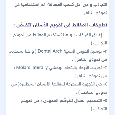
التجاذب و من أجل
كسب المسافة
تم استخدامها في
نموذج التنافر .
تطبيقات المغانط في تقويم الأسنان تتضمَّن :
١- إغلاق الفراغات ( و هنا تستخدم المغانط من نموذج
التجاذب ) .
٢- توسيع القوس السنيِّة Dental Arch ( و هنا تستخدم
من نموذج التنافر ) .
٣- تحريك الأرحاء بالإتجاه الوحشي Molars laterally (
من نموذج التنافر ) .
٤- في الأجهزة المتحركة لمعالجة الأسنان المنطمرة( من
نموذج التجاذب ) .
٥- التصحيح الفعَّال للتوضُّع العمودي ( من نموذج
التجاذب ) .