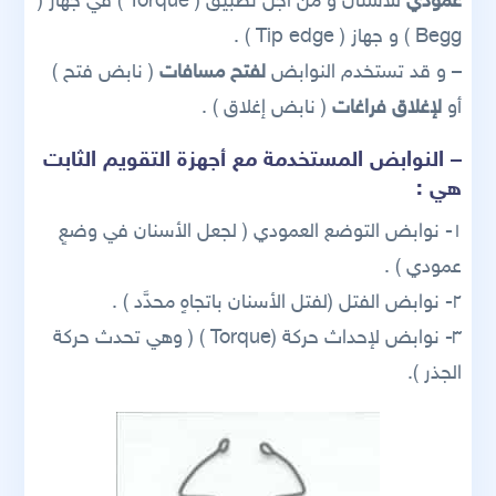
عمودي
للأسنان و من أجل تطبيق ( Torque ) في جهاز (
Begg ) و جهاز ( Tip edge ) .
– و قد تستخدم النوابض
لفتح مسافات
( نابض فتح )
أو
لإغلاق فراغات
( نابض إغلاق ) .
– النوابض المستخدمة مع أجهزة التقويم الثابت
هي :
١- نوابض التوضع العمودي ( لجعل الأسنان في وضعٍ
عمودي ) .
٢- نوابض الفتل (لفتل الأسنان باتجاهٍ محدَّد ) .
٣- نوابض لإحداث حركة (Torque ) ( وهي تحدث حركة
الجذر ).