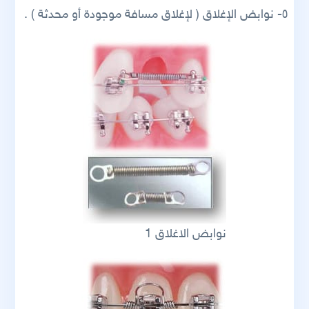
٥- نوابض الإغلاق ( لإغلاق مسافة موجودة أو محدثة ) .
نوابض الاغلاق 1