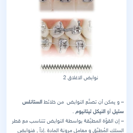
نوابض الاغلاق 2
– و يمكن أن تصنَّع النوابض من خلائط
الستانلس
ستيل
أو
النيكل تيتانيوم
.
– إن القوَّة المطبَّقة بواسطة النوابض تتناسب مع قطر
السلك المُطبَّق و معامل مرونة المادة .إذاً , فنوابض