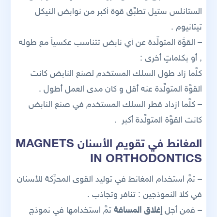
الستانلس ستيل تطبِّق قوة أكبر من نوابض النيكل
تيتانيوم .
– القوَّة المتولِّدة عن أي نابض تتناسب عكسياً مع طوله
, أو بكلماتٍ أخرى :
كلَّما زاد طول السلك المستخدم لصنع النابض كانت
القوَّة المتولِّدة عنه أقل و كان مدى العمل أطول .
– كلَّما ازداد قطر السلك المستخدم في صنع النابض
كانت القوَّة المتولِّدة أكبر .
المغانط في تقويم الأسنان MAGNETS
IN ORTHODONTICS
– تمَّ استخدام المغانط في توليد القوى المحرِّكة للأسنان
في كلا النموذجين : تنافر وتجاذب .
– فمن أجل
إغلاق المسافة
تمَّ استخدامها في نموذج