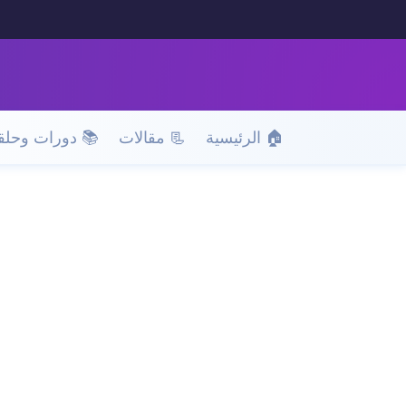
🏠 الرئيسية
📃 مقالات
📚 دورات وحلق