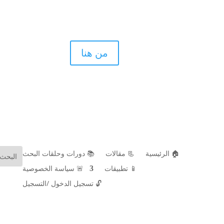
اذا كنت ط
من هنا
الأسنان بال
🏠 الرئيسية
📃 مقالات
📚 دورات وحلقات البحث
📱 تطبيقات
🚨 سياسة الخصوصية
🔓
تسجيل الدخول /التسجيل