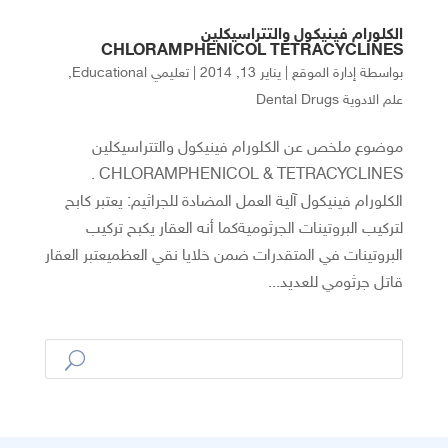
الكلورام فينيكول والتتراسيكلين
CHLORAMPHENICOL TETRACYCLINES
بواسطة
إدارة الموقع
|
يناير 13, 2014
|
تعليمي Educational
,
علم الادوية Dental Drugs
موضوع ملخص عن الكلورام فينيكول والتتراسيكلين
CHLORAMPHENICOL & TETRACYCLINES .
الكلورام فينيكول آلية العمل المضادة للجراثيم: يعتبر كابح
لتركيب البروتينات الجرثوميةكما أنه العقار يكبح تركيب
البروتينات في المتقدرات ضمن خلايا نقي العظميعتبر العقار
قاتل جرثومي للعديد...