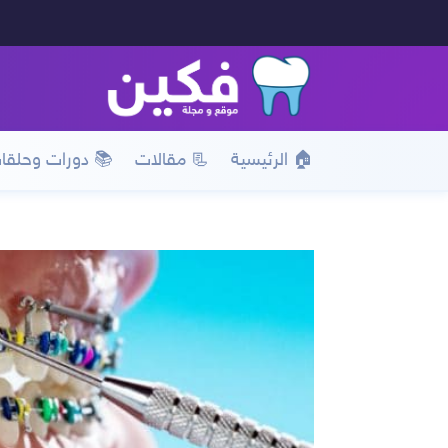
🏠 الرئيسية
📃 مقالات
📚 دورات وحلقا