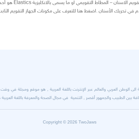
انواع المطَّاط التقويمي Elastics واستخداماته في تقويم الاسنان – المطاط التقويمي او ما يسمى بالانكليزية lastics
دم في تحريك الأسنان .اضغط هنا للتعرف على مكونات الجهاز التقويم الثاب
ى الوطن العربي والعالم عبر الإنترنت باللغة العربية , هو موقع ومجلة في وقت وا
 بين الطبيب والجمهور أقصر , التنمية في مجال الصحة والمعرفة باللغة العربية هو
Copyright © 2026 TwoJaws