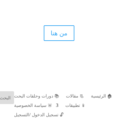
اذا كنت ط
من هنا
الأسنان بال
🏠 الرئيسية
📃 مقالات
📚 دورات وحلقات البحث
📱 تطبيقات
🚨 سياسة الخصوصية
🔓
تسجيل الدخول /التسجيل