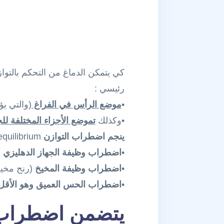
كي يتمكن الدماغ من التحكم بالتو
رئيسي :
•
موضع الرأس في الفراغ
(والتي يؤ
•وكذلك
تموضع الأجزاء المختلفة ل
ينجم اضطراب التوازن
equilibrium
•
اضطراب وظيفة الجهاز الدهليزي
(
•
اضطراب وظيفة المخيخ
(رنح مخيخي lar ataxia
•
اضطراب الحس العميق وهو الأق
يتضمن اضطراب 