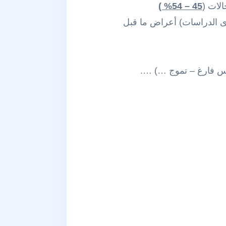
لات (
45 – 54% )
%) فرط تهوية ( 23% من الحالات في إحدى الدراسات) أعراض ما قبل
أس فارغ – تموج …) ….