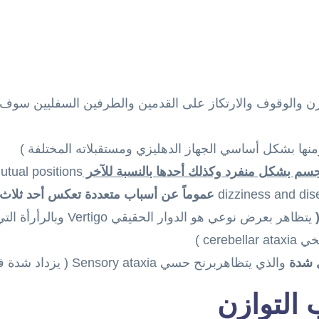
ازن والوقوف والارتكاز على القدمين والطرفين السفليين سوف
منها بشكل أساسي الجهاز الدهليزي ومستقبلاته المختلفة )
لجسم بشكل منفرد وكذلك أحدها بالنسبة للآخر
mutual positions والتي يؤمنها الحس ال
dizziness and dis
عموماً عن أسباب متعددة
تعكس أحد ثلاث ا
يتظاهر بعرض نوعي هو الدوار الحقيقي Vertigo وبالرأرأة التي تكون نوعية بصفاتها)
cerebel )
ل شدة
والذي يتظاهربرنح حسي Sensory ataxia ( يزداد شدة في العتمة أو بإغماض العينين).
التوازن