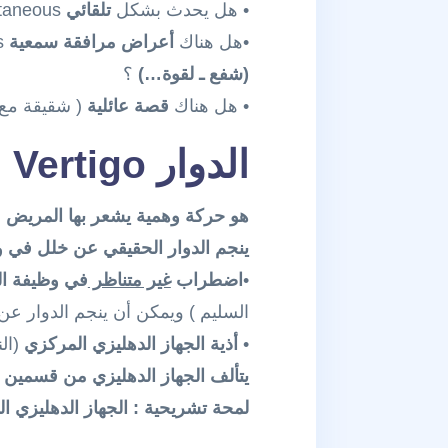
• هل يحدث بشكل
تلقائي
Spontaneous أم أنه
•هل هناك
أعراض مرافقة سمعية
ms
(شفع ـ لقوة…)
؟
• هل هناك
قصة عائلية
( شقيقة مع
الدوار
Vertigo
هو حركة وهمية يشعر بها المريض
ينجم الدوار الحقيقي عن خلل في و
•
اضطراب
غير متناظر
في وظيفة ال
السليم ) ويمكن أن ينجم الدوار عن
•
أذية الجهاز الدهليزي المركزي
(ال
يتألف الجهاز الدهليزي من قسمين 
لمحة تشريحية : الجهاز الدهليزي 