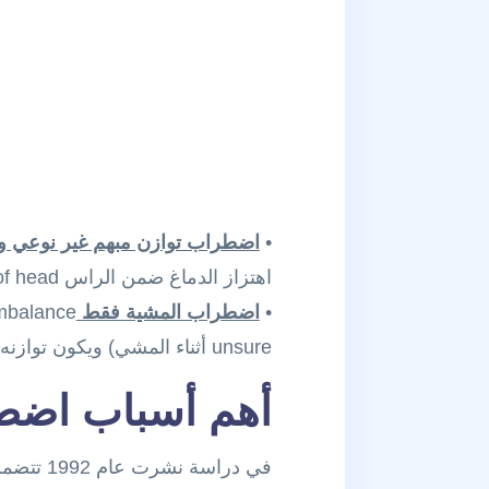
•
اضطراب توازن مبهم غير نوعي و
اهتزاز الدماغ ضمن الراس swimming sensation inside of head
•
اضطراب المشية فقط
unsure أثناء المشي) ويكون توازنه طبيعيا عند الجلوس أو الاستلقاء
أهم أسباب اضطر
في دراسة نشرت عام 1992 تتضمن أسباب اضطراب التوازن المنشورة في أربعة مراكز عالمية تبين أن