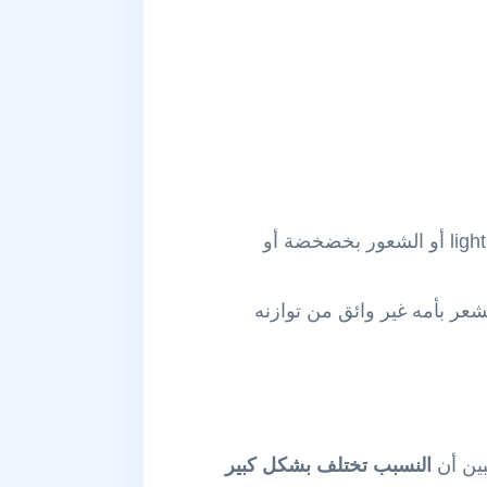
: شعور براس فارغ أو خفيف lightheadedness أو الشعور بخضخضة أو
 ( يشعر بأمه غير وائق من توازنه
النسبب تختلف بشكل كبير