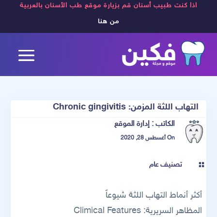
اذا كنت طبيب أسنان قم بزيارة موقع طب الأسنان بالعربية
من هنا
التهاب اللثة المزمن: Chronic gingivitis
الكاتب :
إدارة الموقع
On أغسطس 28, 2020
تصنيف عام

أكثر أنماط التهاب اللثة شيوعاً
المظاهر السريرية: Climical Features