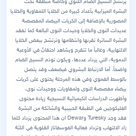
يرتشح النسيج الضام اللثوي وخاصة منطقة تحت
البشرة الميزابية بأعداد كبيرة من الخلايا اللمفاوية والخلايا
المصورية بالإضافة إلى الكريات البيضاء المفصصة
عديدات النوى والخلايا وحيدات النوى البالعة كما تفقد
البشرة الساترة تقرنها وانتظامها وترتشح ببعض الخلايا
الالتهابية، وغالباً ما تتقرح ويشاهد احتقانٌ في الأوعية
الدموية، التي يزداد عددها، ويكون توذم النسيج الضام
واضحاً. أما الارتباط البشروي فيضعف وقد يتصل
بالوسط الفموي وفي هذه المرحلة يحتوي على كريات
بيضاء مفصصة النوى ولمفاويات ووحيدات نوى،
وأظهرت الدراسات الكيميائية النسيجية زيادة محتوى
الغليكوجين في الطبقة الحبيبية والشائكة من البشرة
فقد وجد Turesky وDewar ان هذا المحتوى يزداد كلما
زاد الالتهاب وتزداد فعالية الفوسفاتاز القلوية في اللثة