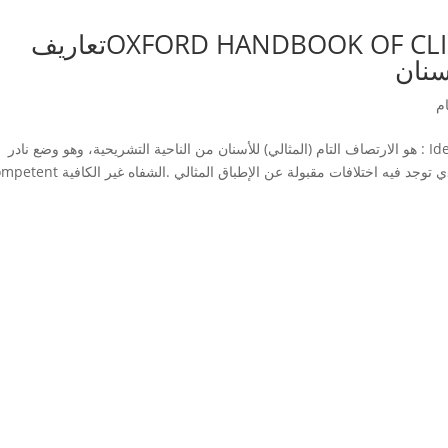
عن كتاب OXFORD HANDBOOK OF CLINICAL DENTISTRYتعاريف
سنان
م
تعاريف : DEFINITIONS الإطباق المثالي Ideal occlusion : هو الارتصاف التام (المثالي) للأسنان من الناحية التشريحية، وهو وضع نادر
.الإطباق الطبيعي Normal occlusion : وهو الإطباق الذي توجد فيه اختلافات مقبولة عن الإطبا