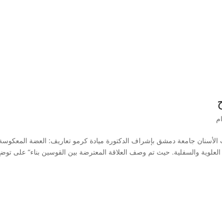
م
طب الأسنان جامعة دمشق بإشراف الدكتورة ميادة كرمو تعاريف: العضة المعكوسة
 العلوية والسفلية. حيث تم وصف العلاقة المعترضة بين القوسين بناء“ على توض