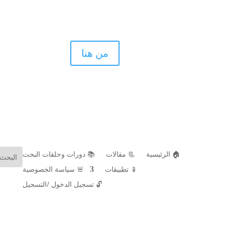
اذا كنت ط
من هنا
الأسنان بال
🏠 الرئيسية
📃 مقالات
📚 دورات وحلقات البحث
📱 تطبيقات
🚨 سياسة الخصوصية
🔓
تسجيل الدخول /التسجيل