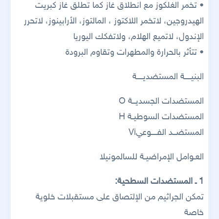
• تخمر الغلكوز مع انطلاق غاز كما تطلق غاز كبريت
الهيدروجين، لاتخمر اللاكتوز ، المالتوز، الأرابينوز، لاتحرر
الإندول، لاتميع الهلام، ولاتفكك اليوريا
• تتأثر بالحرارة والمطهرات وتقاوم البرودة
البنيــــة المستضديــــة
المستضدات الجسديــة O
المستضدات السوطيـة H
المستضــد الفــــوعيVi
العـوامل الإمراضيـة للسالمونيلا
1 ـ المستضدات السطحية:
تمكن الجراثيم من الإلتصاق على مستقبلات خلوية
خاصة