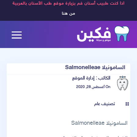
اذا كنت طبيب أسنان قم بزيارة موقع طب الأسنان بالعربية
من هنا
السامونيلا Salmonelleae
الكاتب :
إدارة الموقع
On أغسطس 28, 2020
تصنيف عام

السامونيلا Salmonelleae