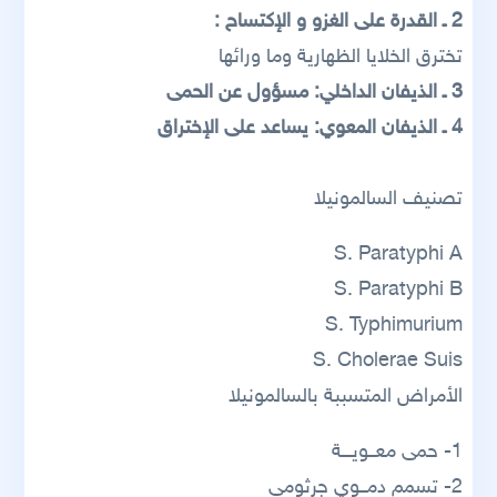
2 ـ القدرة على الغزو و الإكتساح :
تخترق الخلايا الظهارية وما ورائها
3 ـ الذيفان الداخلي: مسؤول عن الحمى
4 ـ الذيفان المعوي: يساعد على الإختراق
تصنيف السالمونيلا
S. Paratyphi A
S. Paratyphi B
S. Typhimurium
S. Cholerae Suis
الأمراض المتسببة بالسالمونيلا
1- حمى معــويـــة
2- تسمم دمــوي جرثومي