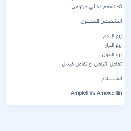
3- تسمم غذائـي جرثومي
التشخيـص المخبـــري
زرع الـــدم
زرع البراز
زرع الــبول
تفاعل التراص أو تفاعل فيدال
العــــــــــلاج
Ampicillin، Amoxicillin