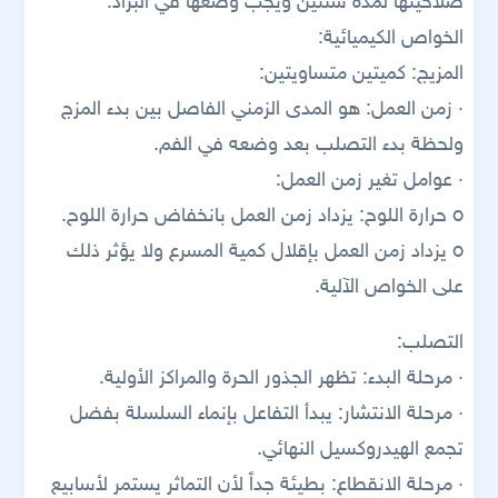
صلاحيتها لمدة سنتين ويجب وضعها في البراد.
الخواص الكيميائية:
المزيج: كميتين متساويتين:
· زمن العمل: هو المدى الزمني الفاصل بين بدء المزج
ولحظة بدء التصلب بعد وضعه في الفم.
· عوامل تغير زمن العمل:
o حرارة اللوح: يزداد زمن العمل بانخفاض حرارة اللوح.
o يزداد زمن العمل بإقلال كمية المسرع ولا يؤثر ذلك
على الخواص الآلية.
التصلب:
· مرحلة البدء: تظهر الجذور الحرة والمراكز الأولية.
· مرحلة الانتشار: يبدأ التفاعل بإنماء السلسلة بفضل
تجمع الهيدروكسيل النهائي.
· مرحلة الانقطاع: بطيئة جداً لأن التماثر يستمر لأسابيع