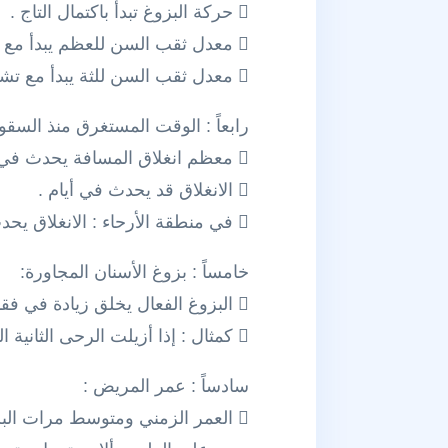
 حركة البزوغ تبدأ باكتمال التاج .
 معدل ثقب السن للعظم يبدأ مع تشكل ثلثي الجذر .
 معدل ثقب السن للثة يبدأ مع تشكل ثلاثة أرباع الجذر .
رابعاً : الوقت المستغرق منذ السق
 معظم انغلاق المسافة يحدث في غضون 6 أشهر .
 الانغلاق قد يحدث في أيام .
 في منطقة الأرحاء : الانغلاق يحدث بشكل أساسي بالانزياح و ليس بالحركة الجسمية للأسنان.
خامساً : بزوغ الأسنان المجاورة:
 البزوغ الفعال يخلق زيادة في فقدان المسافة .
 كمثال : إذا أزيلت الرحى الثانية المؤقتة خلال بزوغ الرحى الأولى الدائمة فإن انغلاق أكبر للمسافة قابل للحدوث .
سادساً : عمر المريض :
 العمر الزمني ومتوسط مرات البزوغ ليست عوامل مهمة في تخطيط حفظ المسافة .