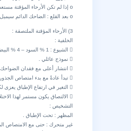
o إذا لم تكن الأرحاء المؤقتة مستعدة للسقوط في غضون عدة أسابيع , فإن قلع الرحى المؤقتة هو خيار العلاج .
o بعد القلع : الضاحك الدائم سيميل إلى موقع أكثر طبيعية طالما وجدت مسافة كافية للسن , والسن الدائمة تكون فقط بازغة جزئياً .
3) الأرحاء المؤقتة الملتصقة :
الخلفية :
 الشيوع : 1 % السود – 4 % البيض .
 نموذج عائلي .
 انتشار أعلى مع فقدان الضواحك الولادي .
 تبدأ عادةً مع بدء امتصاص الجذور .
 التغير في ارتفاع الإطباق يعزى لكون الأسنان غير الملتصقة تستمر في البزوغ الطبيعي .
 الالتصاق يكون مستمر لهذا الاختلاف في ارتفاع الإطباق يصبح أكبر بمرور الوقت , لذلك يجب على الطبيب أن يراقب الحالة دورياً .
التشخيص :
المظهر : تحت الإطباق .
غير متحرك : حتى مع الامتصاص الم