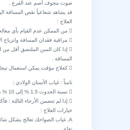
صوت مجوف أصم عند القرع .
قد يشاهد شعاعيأ نقص المسافة الرب
العلاج :
 من الممكن عدم القيام بأي معالجة .
 مراقبة فقدان المسافة وانزياح الأسنان المجاورة .
 إذا كان السن الملتصق أقل من 
المسافة .
 كعلاج مؤقت يمكن استعمال تيجان الستانلس ستيل أو الكومبوزيت لتحقيق امتداد للسن الملتصق .
ثامناً : غياب الأسنان الولادي :
 نسبة الحدوث 1.5 % إلى 10 % بما في ذلك الأرحاء الثالثة.
 إذا لم تتضمن الأرحاء الثالثة : فأكثر الأسنان الغائبة ولادياً هي الضاحك الثاني السفلي متبعاً بالرباعية ثم الضاحك الثاني العلوي .
خيارات العلاج :
A. غياب الضواحك تعالج بشكل شائع
تغلق .