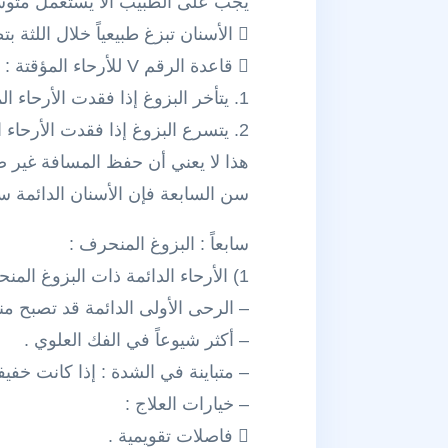
يجب على الطبيب ألا يستعمل متوسط
 الأسنان تبزغ طبيعياً خلال اللثة بتطور ثلاثة أرباع الجذر .
 قاعدة الرقم V للأرحاء المؤقتة :
1. يتأخر البزوغ إذا فقدت الأرحاء المؤقتة قبل عمر الـ 7 سنوات .
2. يتسرع البزوغ إذا فقدت الأرحاء المؤقتة بعد الـ 7 من العمر .
سن السابعة فإن الأسنان الدائمة س
سابعاً : البزوغ المنحرف :
1) الأرحاء الدائمة ذات البزوغ المنحرف :
– الرحى الأولى الدائمة قد تصبح م
– أكثر شيوعاً في الفك العلوي .
– متباينة في الشدة : إذا كانت خفي
– خيارات العلاج :
 فاصلات تقويمية .