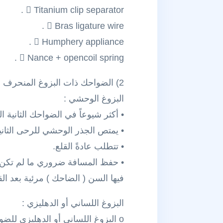
 Titanium clip separator .
 Bras ligature wire .
 Humphery appliance .
 Nance + opencoil spring .
2) الضواحك ذات البزوغ المنحرف :
البزوغ الوحشي :
• أكثر شيوعاً في الضواحك الثانية ال
• يمتص الجذر الوحشي للرحى الثاني
• تتطلب عادةً القلع.
• حفظ المسافة ضروري ما لم تكن ذ
فيها السن ( الضاحك ) مرئية بعد الق
البزوغ اللساني أو الدهليزي :
o البزوغ اللساني أو الدهليزي للضواحك شائع جداً .