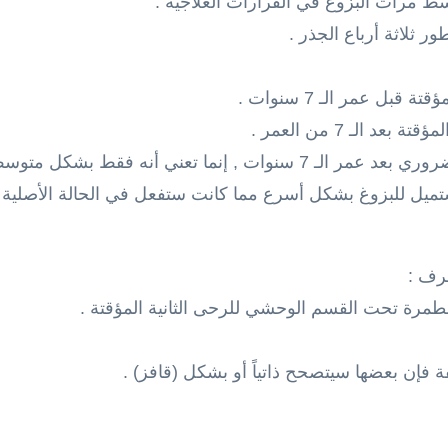
 مرات البزوغ في القرارات العلاجية .
هذا لا يعني أن حفظ المسافة غير ضروري بعد عمر الـ 7 سنوات , إنما تع
تميل للبزوغ بشكل أسرع مما كانت ستفعل في الحالة الأصلية 
نطمرة تحت القسم الوحشي للرحى الثانية المؤقتة .
فة فإن بعضها سيتصحح ذاتياً أو بشكل (قافز) .