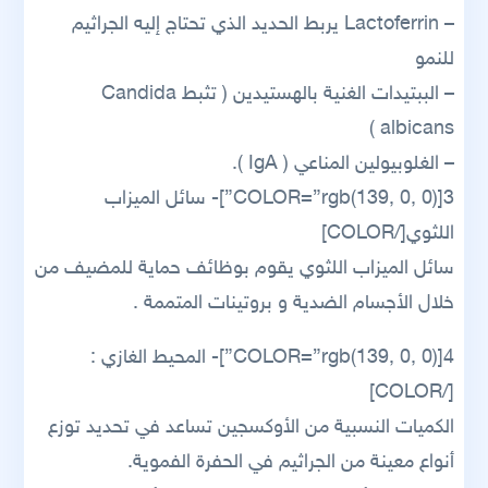
– Lactoferrin يربط الحديد الذي تحتاج إليه الجراثيم
للنمو
– الببتيدات الغنية بالهستيدين ( تثبط Candida
albicans )
– الغلوبيولين المناعي ( IgA ).
3[COLOR=”rgb(139, 0, 0)”]- سائل الميزاب
اللثوي[/COLOR]
سائل الميزاب اللثوي يقوم بوظائف حماية للمضيف من
خلال الأجسام الضدية و بروتينات المتممة .
4[COLOR=”rgb(139, 0, 0)”]- المحيط الغازي :
[/COLOR]
الكميات النسبية من الأوكسجين تساعد في تحديد توزع
أنواع معينة من الجراثيم في الحفرة الفموية.