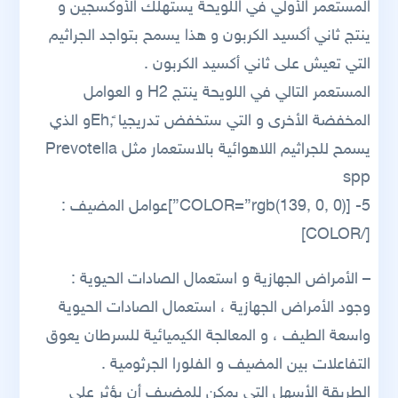
المستعمر الأولي في اللويحة يستهلك الأوكسجين و
ينتج ثاني أكسيد الكربون و هذا يسمح بتواجد الجراثيم
التي تعيش على ثاني أكسيد الكربون .
المستعمر التالي في اللويحة ينتج H2 و العوامل
المخفضة الأخرى و التي ستخفض تدريجيا ً,Ehو الذي
يسمح للجراثيم اللاهوائية بالاستعمار مثل Prevotella
spp
5- [COLOR=”rgb(139, 0, 0)”]عوامل المضيف :
[/COLOR]
– الأمراض الجهازية و استعمال الصادات الحيوية :
وجود الأمراض الجهازية ، استعمال الصادات الحيوية
واسعة الطيف ، و المعالجة الكيميائية للسرطان يعوق
التفاعلات بين المضيف و الفلورا الجرثومية .
الطريقة الأسهل التي يمكن للمضيف أن يؤثر على