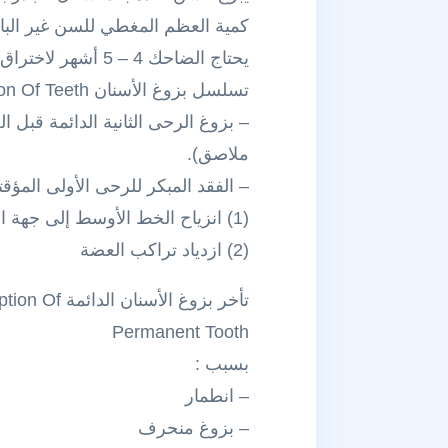
كمية العظم المغطي للسن غير البازغة  Bone Covering The Unerupted Tooth
يحتاج الضاحك 4 – 5 أشهر لاختراق 1 مم من العظم المغطي .
تسلسل بزوغ الأسنان Sequene Of Eruption Of Teeth
– بزوغ الرحى الثانية الدائمة قبل ا
ملاصق).
– الفقد المبكر للرحى الأولى المؤق
(1) انزياح الخط الأوسط إلى جهة الفقد .
(2) ازدياد تراكب العضة
تأخر بزوغ الأسنان الدائمة Delayed Eruption Of
Permanent Tooth
بسبب :
– انطمار
– بزوغ منحرف