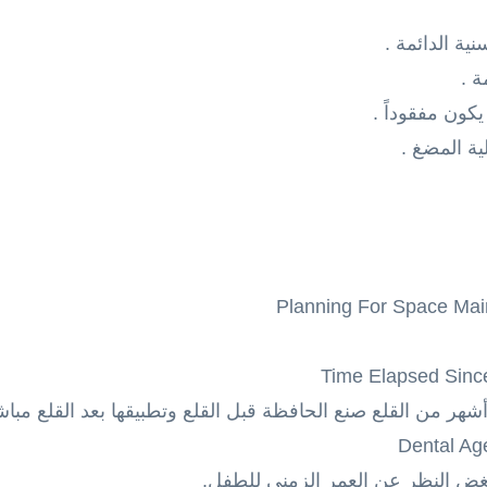
ية الدائمة .
ة .
كون مفقوداً .
ة المضغ .
غض النظر عن العمر الزمني للطفل.