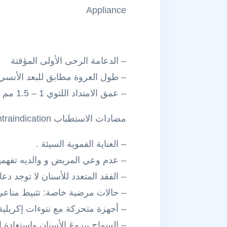
Appliance
– الدعامة الرحى الأولى المؤقتة
– طول العروة مطابق للبعد الأنسي
– عمق الامتداد اللثوي 1 – 1.5 مم تحت الحافة الأنسية للرحى الدائمة
مضادات الاستطباب Contraindication
– العناية الفموية السيئة .
– عدم وعي المريض و والديه تفهمه
– الفقد المتعدد للأسنان لا توجد دعا
– حالات مرضية خاصة: تثبيط مناعي
– أجهزة متحركة مع نتوءات إكريلية 
– السماح ببزوغ الأسنان واستعادة ا