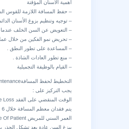
أهمية الأسنان المؤقتة
– حفظ المسافة اللازمة للقوس السن
– توجيه وتنظيم بزوغ الأسنان الدائم
– التعويض عن السن الخلف عندما ي
– تحريض نمو الفكين من خلال عملي
– المساعدة على تطور النطق .
– منع تطور العادات الشاذة .
– القيام بالوظيفة التجميلية
التخطيط لحفظ المسافةPlanning For Space Maintenance
يجب التركيز على :
الوقت المنقضي على الفقد Time Elapsed Since Loss
يتم فقدان معظم المسافة خلال 6 أشهر من القلع صنع الحافظة قبل القلع وتطبيقها بعد القلع مباشرة.
العمر السني للمريض Dental Age Of Patient
يبزغ السن عادة بعد تشكل الجذر ب