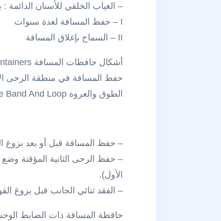
– الغياب الخلقي للأسنان الدائمة : 
I – حفظ المسافة لعدة سنوات
II – السماح بإغلاق المسافة
أشكال حافظات المسافة Types Of Space Ma Maintainers
حفظ المسافة في منطقة الرحى الأولى المؤقتة First Primary Molar Area
الطوق والعروة The Band And Loop
– حفظ المسافة قبل أو بعد بزوغ ال
– حفظ الرحى الثانية المؤقتة وضع
الأول).
– الفقد ثنائي الجانب قبل بزوغ ا
حافظة المسافة ذات الضابط الوحشي istal Shoe