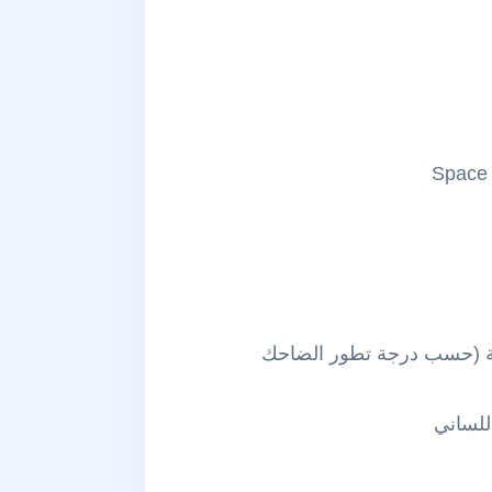
ئمة (حسب درجة تطور الضاحك
للساني