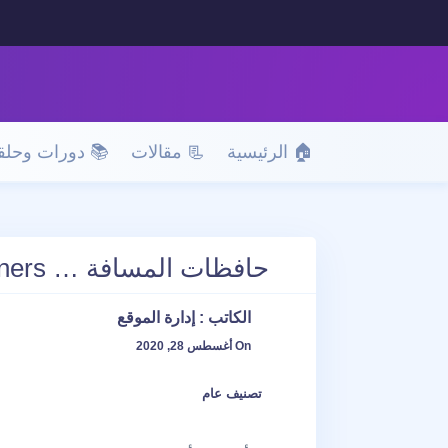
🏠 الرئيسية
📃 مقالات
📚 دورات وحلق
حافظات المسافة … space maintainers
الكاتب :
إدارة الموقع
On أغسطس 28, 2020
تصنيف عام