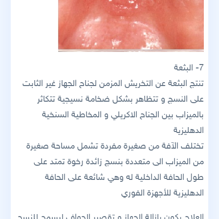
7- البثعة
تنتج البثعة عن التخريش المزمن لجناح الجهاز غير الثابت
على النسج و تتظاهر بشكل ضخامة نسيجية تتكاثر
بالميزاب بين الجناح الاكريلي و المخاطية السنخية
الدهليزية
تختلف الآفة من صغيرة مفردة تشمل مساحة صغيرة
من الميزاب الى متعددة بنسج زائدة رخوة تمتد على
طول الحافة الداخلية له وهي شائعة على الحافة
الدهليزية للأجهزة الفوري
العلاج يكون بازالة الجهاز و تقصير الحواف ليسمح للنسج