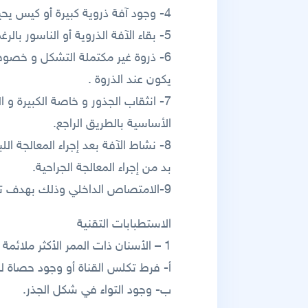
4- وجود آفة ذروية كبيرة أو كيس يحيط بذروة الجذر و ذلك بهدف إزالة البقايا البشروية.
5- بقاء الآفة الذروية أو الناسور بالرغم من إجراء المعالجة اللبية الناجحة ففي حال عدم تراجع الآفة فلا بد من القيام بالتجريف حول الذروي.
6- ذروة غير مكتملة التشكل و خصوص
يكون عند الذروة .
7- انثقاب الجذور و خاصة الكبيرة و 
الأساسية بالطريق الراجع.
8- نشاط الآفة بعد إجراء المعالجة ا
بد من إجراء المعالجة الجراحية.
9-الامتصاص الداخلي وذلك بهدف تأمين ختم ذروي و خصوصا في حالات الامتصاص الشديدة.
الاستطبابات التقنية
1 – الأسنان ذات الممر الأكثر ملائمة عن طريق الذروة و تشمــل ما يلي:
أ- فرط تكلس القناة أو وجود حصاة لب
ب- وجود التواء في شكل الجذر.