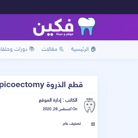
🏠 الرئيسية
📃 مقالات
📚 دورات وحلقا
قطع الذروة Apicoectomy
الكاتب :
إدارة الموقع
On أغسطس 28, 2020
تصنيف عام
