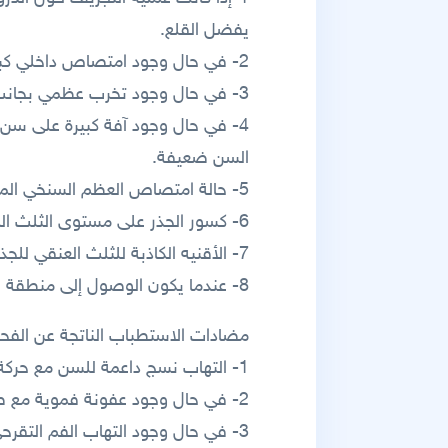
يفضل القلع.
2- في حال وجود امتصاص داخلي كبير يقضي على جزء كبير من السن.
3- في حال وجود تخرب عظمي بجانب السن لوجود خراج جانبي مشترك مع الآفة.
4- في حال وجود آفة كبيرة على سن 
السن ضعيفة.
5- حالة امتصاص العظم السنخي الممتد نحو نصف الجذر مترافق بتهدم الرباط .
6- كسور الجذر على مستوى الثلث المتوسط .
7- الأقنيه الكاذبة للثلث العنقي للجذر.
8- عندما يكون الوصول إلى منطقة العمل الجراحي صعبا جداً أو مستحيل.
مضادات الاستطباب الناتجة عن الف
1- التهاب نسج داعمة للسن مع حركة ملحوظة.
2- في حال وجود عفونة فموية مع صحة فموية سيئة كوجود أسنان متقيحة و لسان فطري و كميات كبيرة من القلح .
3- في حال وجود التهاب الفم التقرحي التموتي و هو مضاد استطباب لأي عمل جراحي فموي.