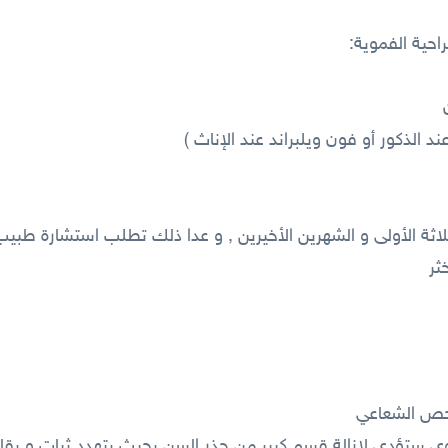
حية الفموية:
 الذكور أو فون ويلبراند عند الإناث )
ثلاثة الأولى و الشهرين الأخيرين , و عدا ذلك تطلب استشارة طبيب
ثر
فحص الشعاعي
روي ستؤدي لإزالة قسم كبير من جذر السن بحيث يتهدد ثبات و بقا