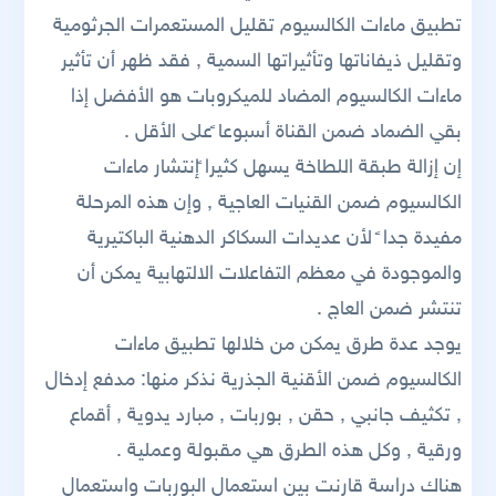
تطبيق ماءات الكالسيوم تقليل المستعمرات الجرثومية
وتقليل ذيفاناتها وتأثيراتها السمية , فقد ظهر أن تأثير
ماءات الكالسيوم المضاد للميكروبات هو الأفضل إذا
بقي الضماد ضمن القناة أسبوعا ًعلى الأقل .
إن إزالة طبقة اللطاخة يسهل كثيرا ًإنتشار ماءات
الكالسيوم ضمن القنيات العاجية , وإن هذه المرحلة
مفيدة جدا ً لأن عديدات السكاكر الدهنية الباكتيرية
والموجودة في معظم التفاعلات الالتهابية يمكن أن
تنتشر ضمن العاج .
يوجد عدة طرق يمكن من خلالها تطبيق ماءات
الكالسيوم ضمن الأقنية الجذرية نذكر منها: مدفع إدخال
, تكثيف جانبي , حقن , بوربات , مبارد يدوية , أقماع
ورقية , وكل هذه الطرق هي مقبولة وعملية .
هناك دراسة قارنت بين استعمال البوربات واستعمال