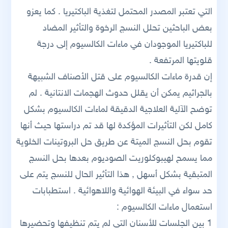
التي تعتبر المصدر المحتمل لتغذية الباكتيريا . كما يعزو
بعض الباحثين تحلل النسج الرخوة والتأثير المضاد
للباكتيريا الموجودان في ماءات الكالسيوم إلى درجة
قلويتها المرتفعة .
إن قدرة ماءات الكالسيوم على قتل الأصناف الشبيهة
بالجراثيم يمكن أن يقلل حدوث الهجمات الانتانية . لم
توضح الآلية العلاجية الدقيقة لماءات الكالسيوم بشكل
كامل لكن التأثيرات المؤكدة لها قد تم دراستها حيث أنها
تقوم بحل النسج الميتة عن طريق حل البروتينات الخلوية
مما يسمح لهيبوكلوريت الصوديوم بعدها بحل النسج
المتبقية بشكل أسهل , هذا التأثير الحال للنسج يتم على
حد سواء في البيئة الهوائية واللاهوائية . استطبابات
استعمال ماءات الكالسيوم :
1 بين الجلسات للأسنان التي لم يتم تنظيفها وتحضيرها