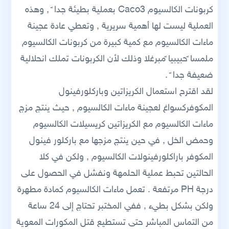
كربونات الكالسيوم Caco3 بعملية بطيئة جدا ً , وهذه
العملية ليست لها أهمية سريرية , وتعطي عادة عجينة
ماءات الكالسيوم مع كمية كبيرة من كربونات الكالسيوم
ملمسا ًحبيبيا ًمبرغلا وذلك لأن الكربونات تملك انحلالية
ضعيفة جدا ً .
لقد اقترح استعمال الكريزاتين وباركلورفينول
المكوفركسواغ لعجينة ماءات الكالسيوم , حيث ينتج مزج
ماءات الكالسيوم مع الكريزاتين كريسيلات الكالسيوم
وحمض الخل , في حين ينتج مزجها مع باركلور فينول
المكوفر باراكلورفينولات الكالسيوم , ولكن في كلا
الحالتين تحبط عملية الحلمهة ونفشل في الحصول على
درجة PH مرتفعة . تعمل ماءات الكالسيوم كمادة مطهرة
ولكن بشكل بطيء , ففي المختبر تحتاج إلى 24 ساعة
من التماس المباشر حتى تستطيع قتل المكورات المعوية