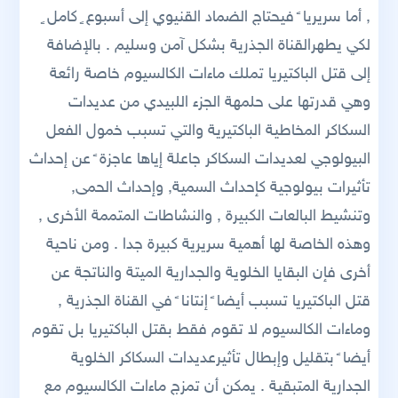
, أما سريريا ً فيحتاج الضماد القنيوي إلى أسبوع ٍ كامل ٍ
لكي يطهرالقناة الجذرية بشكل آمن وسليم . بالإضافة
إلى قتل الباكتيريا تملك ماءات الكالسيوم خاصة رائعة
وهي قدرتها على حلمهة الجزء اللبيدي من عديدات
السكاكر المخاطية الباكتيرية والتي تسبب خمول الفعل
البيولوجي لعديدات السكاكر جاعلة إياها عاجزة ً عن إحداث
تأثيرات بيولوجية كإحداث السمية, وإحداث الحمى,
وتنشيط البالعات الكبيرة , والنشاطات المتممة الأخرى ,
وهذه الخاصة لها أهمية سريرية كبيرة جدا . ومن ناحية
أخرى فإن البقايا الخلوية والجدارية الميتة والناتجة عن
قتل الباكتيريا تسبب أيضا ً إنتانا ً في القناة الجذرية ,
وماءات الكالسيوم لا تقوم فقط بقتل الباكتيريا بل تقوم
أيضا ً بتقليل وإبطال تأثيرعديدات السكاكر الخلوية
الجدارية المتبقية . يمكن أن تمزج ماءات الكالسيوم مع