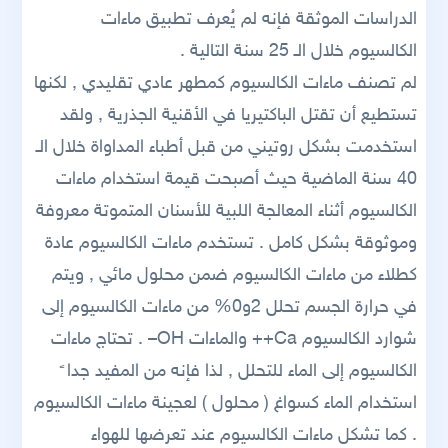
الدراسات الموثقة فإنه لم يُعرف تطبيق ماءات
الكالسيوم خلال الـ 25 سنة التالية .
لم تصنف ماءات الكالسيوم كمطهر عادي تقليدي , لكنها
تستطيع أن تقتل الباكتيريا في الأقنية الجذرية , ولقد
استخدمت بشكل روتيني من قبل أطباء المداواة خلال الـ
40 سنة الماضية حيث أصبحت قيمة استخدام ماءات
الكالسيوم أثناء المعالجة اللبية للأسنان المتموتة معروفة
وموثوقة بشكل كامل . تستخدم ماءات الكالسيوم عادة
كطلاء من ماءات الكالسيوم ضمن محلول مائي , ويتم
في حرارة الجسم تحلل 2و0% من ماءات الكالسيوم إلى
شوارد الكالسيوم Ca++ والماءات OH– . تحتاج ماءات
الكالسيوم إلى الماء للتحلل , لذا فإنه من المفيد جدا ً
استخدام الماء كسواغ ( محلول ) لعجينة ماءات الكالسيوم
. كما تشكل ماءات الكالسيوم عند تعرضها للهواء