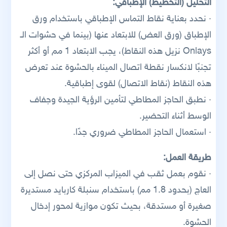
التحليل (التخطيط) الإطباقي:
· نحدد بعناية نقاط التماس الإطباقي باستخدام ورق
الإطباق (ورق العض) للابتعاد عنها (بينما في حشوات الـ
Onlays نزيل هذه النقاط)، يجب الابتعاد 1 مم أو أكثر
تجنبًا لانكسار نقطة اتصال الميناء بالحشوة عند تعرض
هذه النقاط (نقاط الاتصال) لقوى إطباقية.
· نطبق الحاجز المطاطي لتأمين الرؤية الجيدة وجفاف
الوسط أثناء التحضير.
· استعمال الحاجز المطاطي ضروري جدًا.
طريقة العمل:
· نقوم بعمل ثقب في الميزاب المركزي حتى نصل إلى
العاج (بحدود 1.8 مم) باستخدام سنبلة كاربايد مستديرة
صغيرة أو مستدقة، بحيث تكون موازية لمحور إدخال
الحشوة.