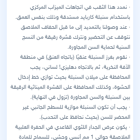
· نمدد هذا الثقب في اتجاهات الميزاب المركزي
باستخدام سنبلة كاربايد مستدقة وذلك بنفس العمق.
· عند وصولنا بالتمديد إلى ما قبل الحفاف الملاصق
نتوقف عن التحضير ونترك قشرة رقيقة من النسج
السنية لحماية السن المجاورة.
· نقوم بغرز السنبلة عنقيًا (باتجاه العنق) في منطقة
الآفة النخرية، ثم بالاتجاه دهليزي! لساني، يجب
المحافظة على ميلان السنبلة بحيث توازي خط إدخال
الحشوة، وكذلك المحافظة على القشرة المينائية الرقيقة
بين السنبلة والسن المجاورة (تزول في النهاية).
· يجب أن تكون السنبلة موازية للسطح الجانبي غير
المحضر للسن (بحيث نحافظ على التحدب).
· يكون عرض الجدار اللثوي القاعدي في الحفرة العلبية
الملاصقة حوالي 1 مم أنسي وحشي، للسماح للمادة