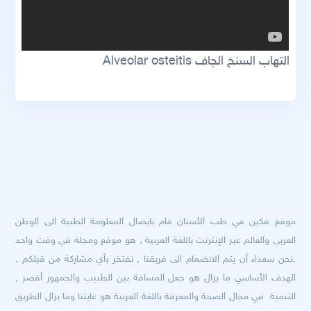
التهاب السنخ الجاف Alveolar osteitis
موقع فكين في طب الأسنان قام بايصال المعلومة الطبية الى الوطن
العربي والعالم عبر الإنترنت باللغة العربية , هو موقع ومجلة في وقت واحد
,نحن سعداء أن يتم الانضمام الى فريقنا , نفتخر بأي مشاركة من قبلكم ,
الهدف الأساسي ما يزال هو جعل المسافة بين الطبيب والجمهور أقصر ,
التنمية في مجال الصحة والمعرفة باللغة العربية هو غايتنا وما يزال الطريق