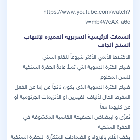
https://www.youtube.com/watch?
v=mb4WcAXTa6o
السِّمات الرئيسية السريرية المميزة لإلتهاب
السنخ الجاف
الاختلاط الألمي الأكثر شيوعاُ للقلع السني
ضياع الخثرة الدموية التي تملأ عادةً الحفرة السنخية
للسن المخلوع
ضياع الخثرة الدموية الذي يكون ناتجاً عن إما عن الفعل
المفرط الحال لألياف الفيبرين أو الأنزيمات الجرثومية أو
عن كليهما معاً
تَعَرِّي و ابيضاض الصفيحة القاسية المكشوفة في
الحفرة السنخية
يخف الألم بالإرواء و الضمادات المتكرِّرة للحفرة السنخية