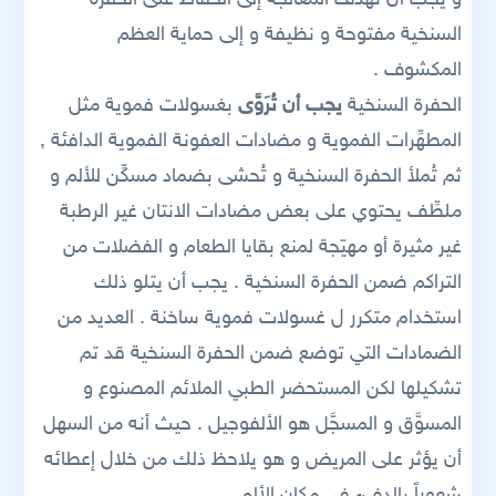
السنخية مفتوحة و نظيفة و إلى حماية العظم
المكشوف .
الحفرة السنخية
يجب أن تُرَوَّى
بغسولات فموية مثل
المطهِّرات الفموية و مضادات العفونة الفموية الدافئة ,
ثم تُملأ الحفرة السنخية و تُحشى بضماد مسكِّن للألم و
ملطِّف يحتوي على بعض مضادات الانتان غير الرطبة
غير مثيرة أو مهيّجة لمنع بقايا الطعام و الفضلات من
التراكم ضمن الحفرة السنخية . يجب أن يتلو ذلك
استخدام متكرر ل غسولات فموية ساخنة . العديد من
الضمادات التي توضع ضمن الحفرة السنخية قد تم
تشكيلها لكن المستحضر الطبي الملائم المصنوع و
المسوَّق و المسجَّل هو الألفوجيل . حيث أنه من السهل
أن يؤثر على المريض و هو يلاحظ ذلك من خلال إعطائه
شعوراً بالدفء في مكان الألم .