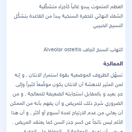
العظم المتموت يبدو غالباً كأجزاء متشظِّّية
الشفاء النهائي للحفرة السنخية يبدأ من القاعدة بتشكُّل
النسيج الحبيبي
التهاب السنخ الجاف Alveolar osteitis
المعالجة
تسهِّل الظروف الموضعية بقوة استمرار الانتان , و إنه
لمن المثير للدهشة أن الانتان يكون موضَّعاً كثيراً وإلى
حدٍ بعيد و بالمقابل استجابته الضعيفة للمعالجة , و من
الضروري شرح ذلك للمريض و أن يفهم بأنه من الممكن
أن يعاني من عدم الارتياح لمدة أسبوع أو أكثر , و أن هذا
الألم ليس ناتجاً عن كسر جذر السن كما يعتقد المريض .
و يجب أن تهدف المعالجة إلى الحفاظ على الحفرة