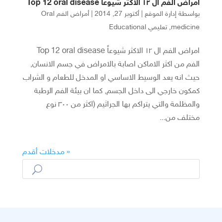
امراض الفم ال ١٢ الاكثر شيوعاً Top 12 oral disease
بواسطة
إدارة الموقع
|
أكتوبر 27, 2014
|
أمراض الفم Oral
medicine
,
تعليمي Educational
امراض الفم ال ١٢ الاكثر شيوعاً Top 12 oral disease
الفم من اكثر الاماكن اصابة بالامراض في جسم الانسان,
حيث انه يعد الوسيط الاساسي او المدخل للطعام و الشراب
كمكون خارجي الى داخل الجسم, كما ان بيئة الفم الرطبة
والمظلمة والتي يتراكم بها الجراثيم (اكثر من ٣٠٠ نوع
مختلف من...
« مدخلات أقدم