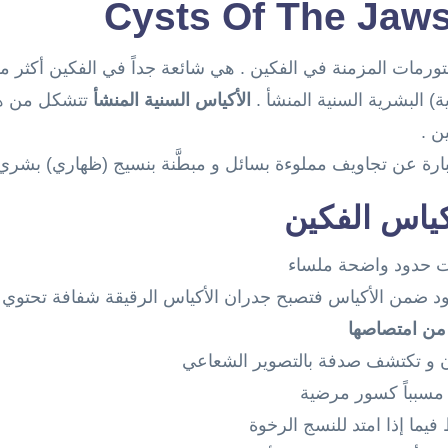
لتورمات المزمنة في الفكين . هي شائعة جداً في الفكين أكثر
ية) البشرية السنية المنشأ .
الأكياس السنية المنشأ
تتشكل من هذا
ن .
بارة عن تجاويف مملوءة بسائل و مبطَّنة بنسيج (ظهاري) بشري
كياس الفكين
ت حدود واضحة ملساء
د ضمن الأكياس فتصبح جدران الأكياس الرقيقة شفافة تحتوي 
ر من امتصاصها
ان و تكتشف صدفة بالتصوير الشعاعي
َم مسبباً كسور مرضية
فيما إذا امتد للنسج الرخوة