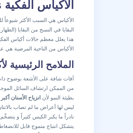
الأكياس الفكية Cysts Of The Jaws
الأكياس هي السبب الأكثر شيوعاً ل
البقايا في النسج من البقايا (الظهار
هذا يعلل معظم حالات أكياس الفكي
الأكياس من الناحية المرضية هي ع
الملامح الرئيسية لأ
آفات شافة على الأشعة بوضوح ذا
من الممكن ارتشاف السائل الموجو
بطيئة النمو لأن
انزياح الأسنان أكب
ليس لها أعراض ما لم تصاب بالانت
نادراً ما يكبر الكيس كثيراً و يتضخّ
يتشكل انتباج متموج قابل للانضغاط 