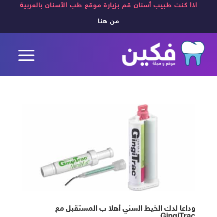
اذا كنت طبيب أسنان قم بزيارة موقع طب الأسنان بالعربية
من هنا
وداعا لدك الخيط السني أهلا ب المستقبل مع
GingiTrac